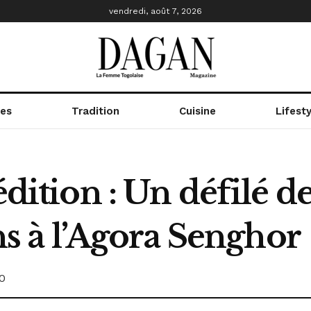
vendredi, août 7, 2026
res
Tradition
Cuisine
Lifesty
édition : Un défilé d
ins à l’Agora Senghor
0