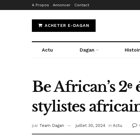
A Propos
Annoncer
Contact
ACHETER E-DAGAN
Actu
Dagan
Histoi
Be African’s 2ᵉ 
stylistes africa
par
Team Dagan
juillet 30, 2024
in
Actu