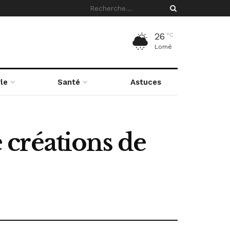
26
°C
Lomé
le
Santé
Astuces
e créations de