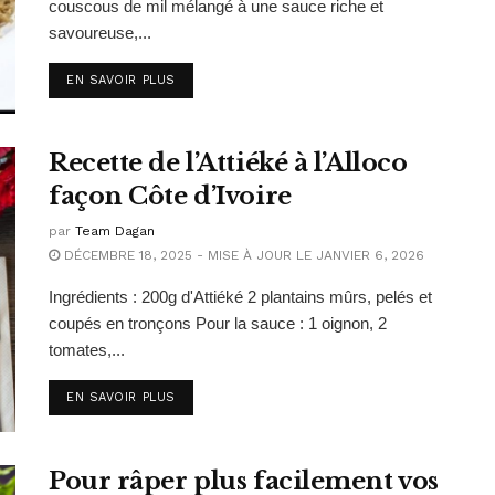
couscous de mil mélangé à une sauce riche et
savoureuse,...
EN SAVOIR PLUS
Recette de l’Attiéké à l’Alloco
façon Côte d’Ivoire
par
Team Dagan
DÉCEMBRE 18, 2025 - MISE À JOUR LE JANVIER 6, 2026
Ingrédients : 200g d'Attiéké 2 plantains mûrs, pelés et
coupés en tronçons Pour la sauce : 1 oignon, 2
tomates,...
EN SAVOIR PLUS
Pour râper plus facilement vos