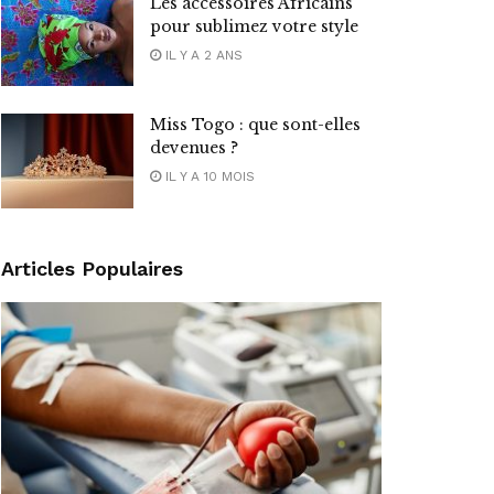
Les accessoires Africains
pour sublimez votre style
IL Y A 2 ANS
Miss Togo : que sont-elles
devenues ?
IL Y A 10 MOIS
Articles Populaires