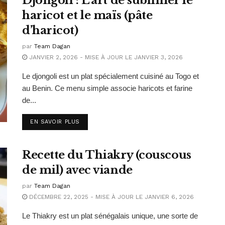
Djongoli : L’art de sublimer le
haricot et le maïs (pâte
d’haricot)
par
Team Dagan
JANVIER 2, 2026 - MISE À JOUR LE JANVIER 3, 2026
Le djongoli est un plat spécialement cuisiné au Togo et
au Benin. Ce menu simple associe haricots et farine
de...
EN SAVOIR PLUS
Recette du Thiakry (couscous
de mil) avec viande
par
Team Dagan
DÉCEMBRE 22, 2025 - MISE À JOUR LE JANVIER 6, 2026
Le Thiakry est un plat sénégalais unique, une sorte de