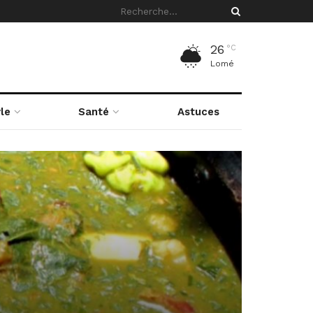
26
°C
Lomé
le
Santé
Astuces